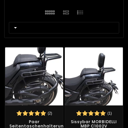

(2)
(1)
Paar
Sissybar MORBIDELLI
Seitentaschenhalterungen
MBP C1002V