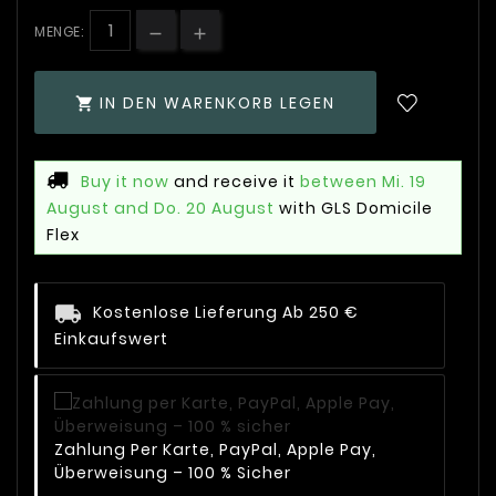
MENGE:
IN DEN WARENKORB LEGEN

Buy it now
and receive it
between Mi. 19
August and Do. 20 August
with GLS Domicile
Flex
Kostenlose Lieferung Ab 250 €
Einkaufswert
Zahlung Per Karte, PayPal, Apple Pay,
Überweisung – 100 % Sicher