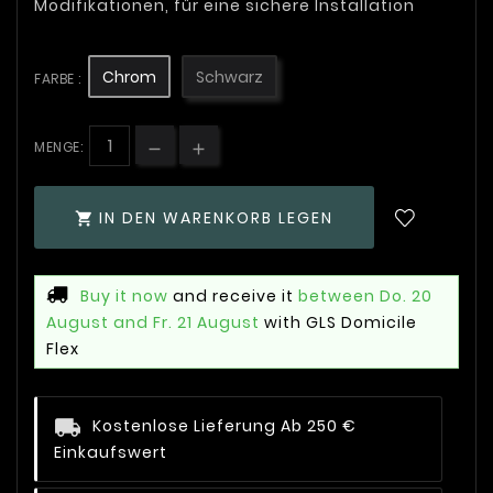
Modifikationen, für eine sichere Installation
Chrom
Schwarz
FARBE :
MENGE:
IN DEN WARENKORB LEGEN

Buy it now
and receive it
between Do. 20
August and Fr. 21 August
with GLS Domicile
Flex
Kostenlose Lieferung Ab 250 €
Einkaufswert