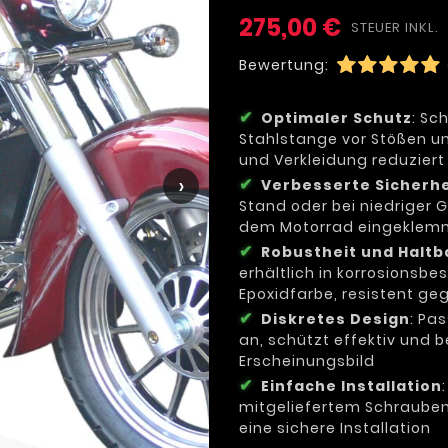
275,00 €
STEUER INKL.
Bewertung:
Optimaler Schutz
: Sc
Stahlstange vor Stößen u
und Verkleidung reduzier
›
Verbesserte Sicherhe
Stand oder bei niedriger 
dem Motorrad eingeklemm
Robustheit und Haltb
erhältlich in korrosions
Epoxidfarbe, resistent ge
Diskretes Design
: Pa
an, schützt effektiv und 
Erscheinungsbild
Einfache Installation
mitgeliefertem Schraubens
eine sichere Installation