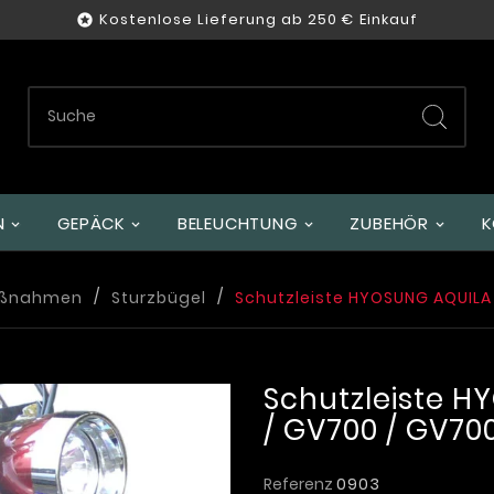
Kostenlose Lieferung ab 250 € Einkauf

GEPÄCK
BELEUCHTUNG
ZUBEHÖR
K
aßnahmen
Sturzbügel
Schutzleiste HYOSUNG AQUILA
Schutzleiste H
/ GV700 / GV70
Referenz
0903