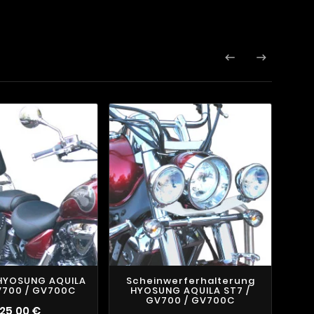


 HYOSUNG AQUILA
Scheinwerferhalterung
V700 / GV700C
HYOSUNG AQUILA ST7 /
GV700 / GV700C
25,00 €