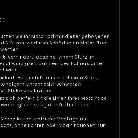
(1)
hützen Sie Ihr Motorrad mit dieser gebogenen
nd Stürzen, wodurch Schäden an Motor, Tank
t werden
it
: Verhindert, dass bei einem Sturz im
Geschwindigkeit das Bein des Fahrers unter
t wird
arkeit
: Hergestellt aus nahtlosem Stahl,
beständigem Chrom oder schwarzer
gen Stöße und Kratzer
sst sich perfekt an die Linien Ihres Motorrads
bewahrt gleichzeitig das ästhetische
: Schnelle und einfache Montage mit
atz, ohne Bohren oder Modifikationen, für