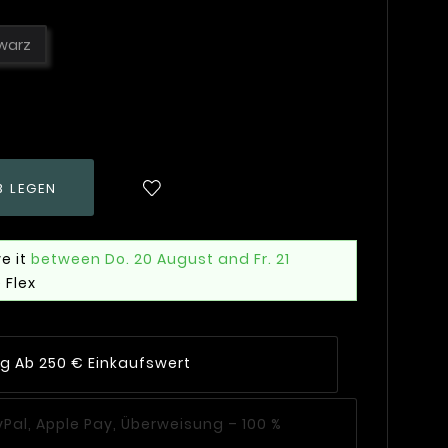
warz
B LEGEN
e it
between Do. 20 August and Fr. 21
 Flex
ng Ab 250 € Einkaufswert