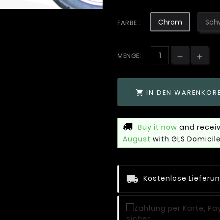
Chrom
Sch
FARBE :
MENGE:
IN DEN WARENKOR

Buy it now
and receiv
August
with GLS Domicile
Kostenlose Lieferu