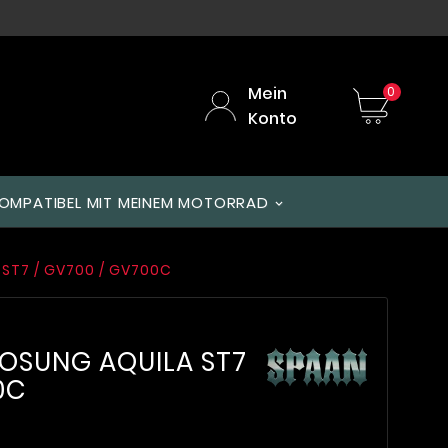
Mein
0
Konto
OMPATIBEL MIT MEINEM MOTORRAD
 ST7 / GV700 / GV700C
YOSUNG AQUILA ST7
0C