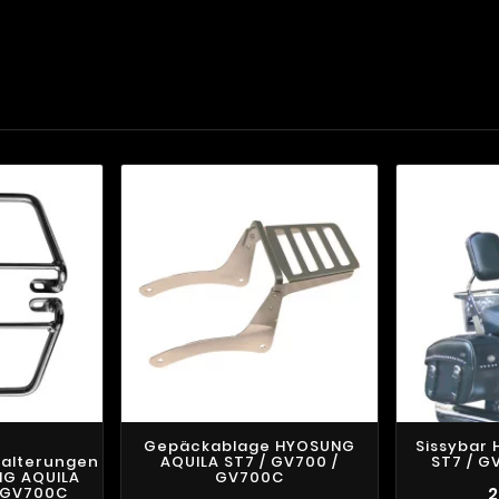
Gepäckablage HYOSUNG
Sissybar
halterungen
AQUILA ST7 / GV700 /
ST7 / G
UNG AQUILA
GV700C
/ GV700C
2