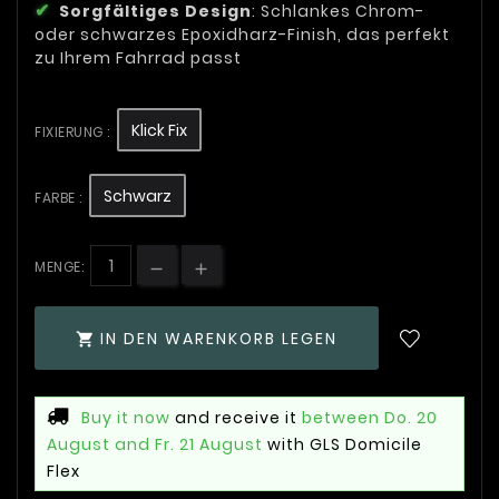
Sorgfältiges Design
: Schlankes Chrom-
oder schwarzes Epoxidharz-Finish, das perfekt
zu Ihrem Fahrrad passt
Klick Fix
FIXIERUNG :
Schwarz
FARBE :
MENGE:
IN DEN WARENKORB LEGEN

Buy it now
and receive it
between Do. 20
August and Fr. 21 August
with GLS Domicile
Flex