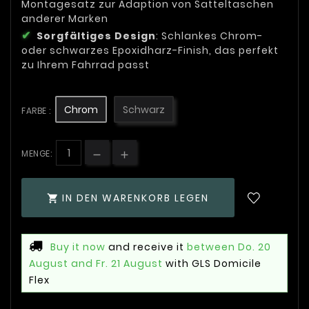
Montagesatz zur Adaption von Satteltaschen
anderer Marken
Sorgfältiges Design
: Schlankes Chrom-
oder schwarzes Epoxidharz-Finish, das perfekt
zu Ihrem Fahrrad passt
Chrom
Schwarz
FARBE :
MENGE:
IN DEN WARENKORB LEGEN

Buy it now
and receive it
between Do. 20
August and Fr. 21 August
with GLS Domicile
Flex