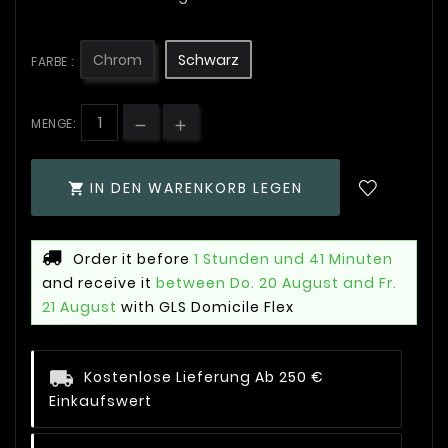
Chrom
Schwarz
FARBE :
MENGE:
IN DEN WARENKORB LEGEN

Order it before
1 Stunden und 41 Minuten
and receive it
between Do. 20 August and Fr.
21 August
with GLS Domicile Flex
Kostenlose Lieferung Ab 250 €
Einkaufswert