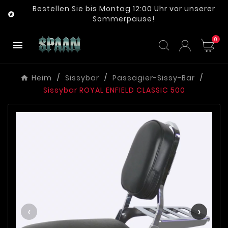
Bestellen Sie bis Montag 12:00 Uhr vor unserer

Sommerpause!
0

Heim
Sissybar
Passagier-Sissy-Bar
Sissybar ROYAL ENFIELD CLASSIC 500
‹
›