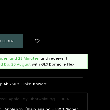
B LEGEN
nden und 23 Minuten
and receive it
nd Do. 20 August
with GLS Domicile Flex
ng Ab 250 € Einkaufswert
l, Apple Pay, Überweisung – 100 % Sicher