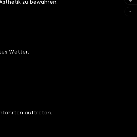

 Ästhetik zu bewahren.

tes Wetter.
nfahrten auftreten.