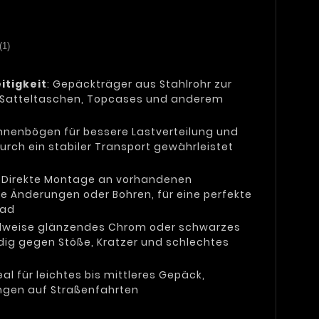
(1)
itigkeit
: Gepäckträger aus Stahlrohr zur
n Satteltaschen, Topcases und anderem
Innenbögen für bessere Lastverteilung und
rch ein stabiler Transport gewährleistet
: Direkte Montage an vorhandenen
e Änderungen oder Bohren, für eine perfekte
rad
lweise glänzendes Chrom oder schwarzes
dig gegen Stöße, Kratzer und schlechtes
deal für leichtes bis mittleres Gepäck,
ungen auf Straßenfahrten