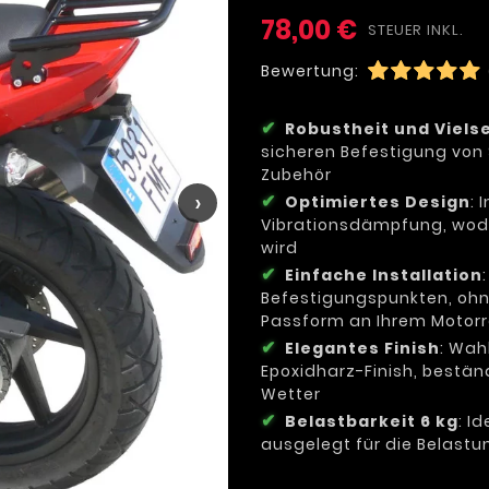
78,00 €
STEUER INKL.
Bewertung:
Robustheit und Vielse
sicheren Befestigung vo
Zubehör
›
Optimiertes Design
: 
Vibrationsdämpfung, wodu
wird
Einfache Installation
Befestigungspunkten, ohn
Passform an Ihrem Motor
Elegantes Finish
: Wah
Epoxidharz-Finish, bestän
Wetter
Belastbarkeit 6 kg
: I
ausgelegt für die Belast