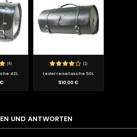
(4)
(1)
sche 42L
Lederreisetasche 50L
 €
510,00 €
GEN UND ANTWORTEN