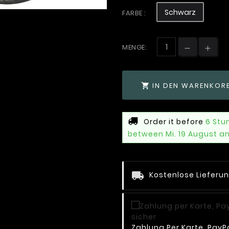
Schwarz
FARBE :
MENGE:
IN DEN WARENKOR

Order it before
6 Stu
between Mi. 19 August a
Kostenlose Lieferu
Zahlung Per Karte, PayPa