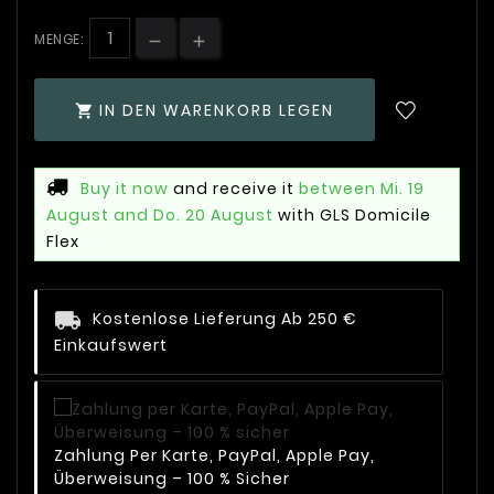
MENGE:
IN DEN WARENKORB LEGEN

Buy it now
and receive it
between Mi. 19
August and Do. 20 August
with GLS Domicile
Flex
Kostenlose Lieferung Ab 250 €
Einkaufswert
Zahlung Per Karte, PayPal, Apple Pay,
Überweisung – 100 % Sicher