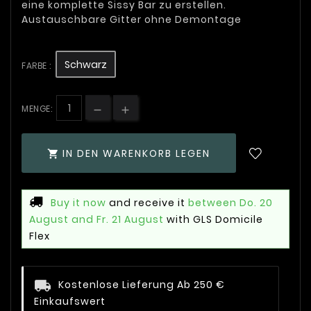
eine komplette Sissy Bar zu erstellen.
Austauschbare Gitter ohne Demontage
Schwarz
FARBE :
MENGE:
IN DEN WARENKORB LEGEN

Buy it now
and receive it
between Do. 20
August and Fr. 21 August
with GLS Domicile
Flex
Kostenlose Lieferung Ab 250 €
Einkaufswert