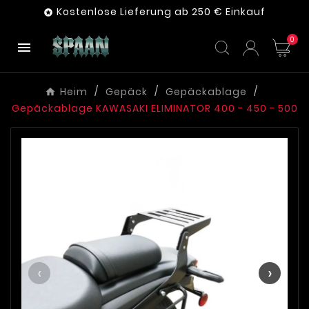
Kostenlose Lieferung ab 250 € Einkauf

0

Heim
Gepäck
Gepäckablage
Gepäckablage KAWASAKI ELIMINATOR 400 - 450 - 500
‹
›