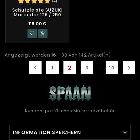
(4)
Schutzleiste SUZUKI
Marauder 125 / 250
115,00 €

Angezeigt werden 16 - 30 von 142 Artikel(n)
2


…
1
3
10
Kundenspezifisches Motorradzubehör
INFORMATION SPEICHERN
