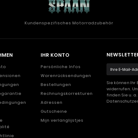
Kundenspezifisches Motorradzubehör
NEWSLETTE
HMEN
IHR KONTO
nto
Persönliche Infos
ensionen
Warenrücksendungen
Sie können Ihr 
ingungen
Bestellungen
widerrufen. U
garantie
Rechnungskorrekturen
finden Sie u. a.
Datenschutzer
edingungen
Adressen
m
Gutscheine
de
Mijn verlanglijstjes
alité
htlinie