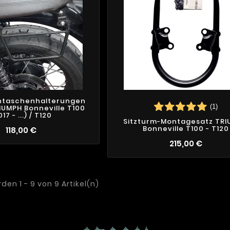
entaschenhalterungen
(1)
RIUMPH Bonneville T100
17 - ...) / T120
Sitzturm-Montagesatz TR
Bonneville T100 - T120
118,00 €
215,00 €
en 1 - 9 von 9 Artikel(n)