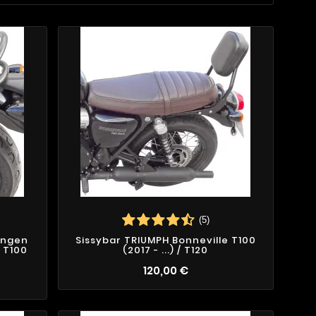
(5)
ungen
Sissybar TRIUMPH Bonneville T100
e T100
(2017 - ...) / T120
120,00 €