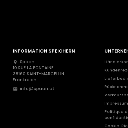
INFORMATION SPEICHERN
UNTERNE
Spaan
Händlerko
location_on
10 RUE LA FONTAINE
Kundenrez
38160 SAINT-MARCELLIN
Lieferbed
Frankreich
Rücknahme
info@spaan.at
email
Verkaufsb
Impressu
Politique 
confidenti
Cookie-Ric