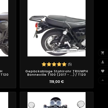


(5)
PH
Gepäckablage Stahlrohr TRIUMPH

/ T120
Bonneville T100 (2017 - ...) / T120

119,00 €