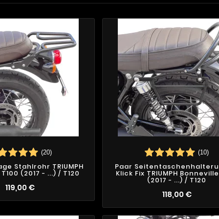
(20)
(10)
ge Stahlrohr TRIUMPH
Paar Seitentaschenhalter
T100 (2017 - ...) / T120
Klick Fix TRIUMPH Bonnevill
(2017 - ...) / T120
119,00 €
118,00 €