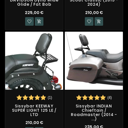
DAVIDSON Dyna Wide
Scout Classic (2015 -
Glide / Fat Bob
2024)
225,00 €
210,00 €


(1)
(4)
Sissybar KEEWAY
Sissybar INDIAN
SUPER LIGHT 125 LE /
Chieftain /
LTD
Roadmaster (2014 -
...)
210,00 €
235,00 €