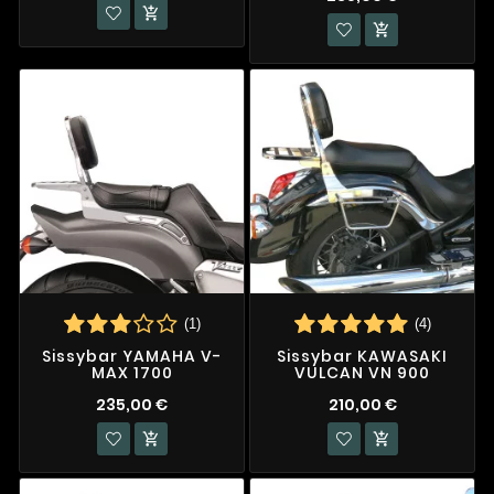


(1)
(4)
Sissybar YAMAHA V-
Sissybar KAWASAKI
MAX 1700
VULCAN VN 900
235,00 €
210,00 €

