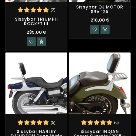
Sissybar QJ MOTOR
(2)
SRV 125
Sissybar TRIUMPH
210,00 €
ROCKET III

235,00 €

(5)
(6)
Sissybar HARLEY
Sissybar INDIAN