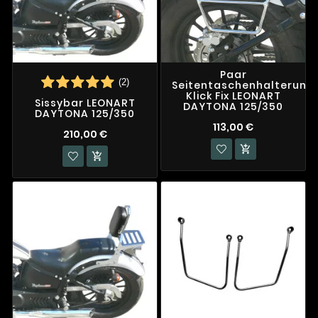
Paar
(2)
Seitentaschenhalterung
Klick Fix LEONART
Sissybar LEONART
DAYTONA 125/350
DAYTONA 125/350
113,00 €
210,00 €

